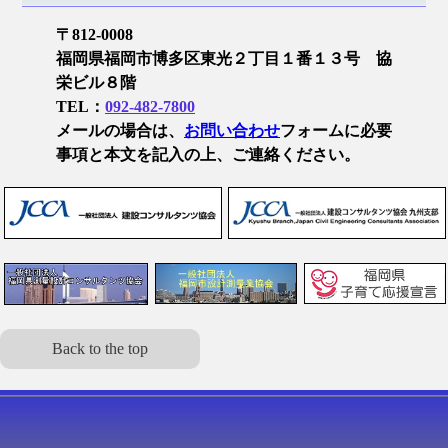
飲酒運転撲滅宣言
〒812-0008
い～な ふくおか・子ども週間
福岡県福岡市博多区東光２丁目１番１３号 協
栄ビル８階
個人情報保護方針
TEL：
092-482-7800
メールの場合は、
お問い合わせ
フォームに必要
採用情報
事項と本文を記入の上、ご連絡ください。
新卒採用情報
中途採用情報
インターンシップ
お問い合わせ
Back to the top