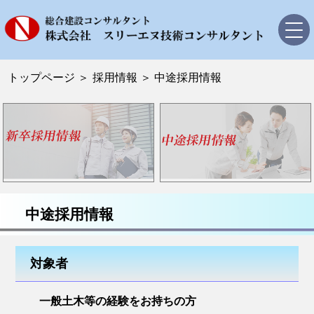
トップページ
トップページ
＞
採用情報
＞
中途採用情報
会社案内
社長挨拶
会社概要
沿革
アクセス
中途採用情報
品質管理
対象者
業務内容・実績
道路設計
一般土木等の経験をお持ちの方