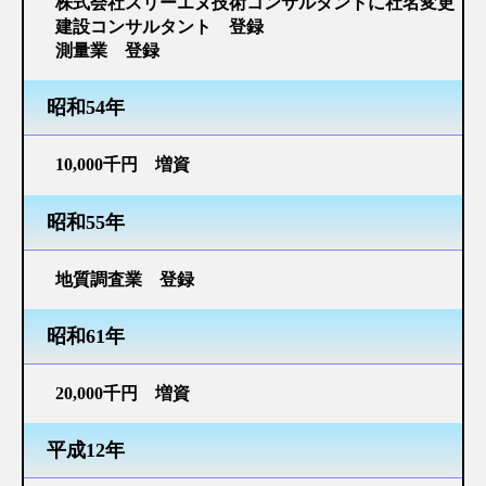
株式会社スリーエヌ技術コンサルタントに社名変更
河川設計
建設コンサルタント 登録
測量業 登録
砂防設計
昭和54年
農業土木設計
橋梁設計
10,000千円 増資
上下水道設計
昭和55年
その他
地質調査業 登録
CSR（企業の社会的責任）
昭和61年
一般事業主行動計画
20,000千円 増資
子育て応援宣言
介護応援宣言
平成12年