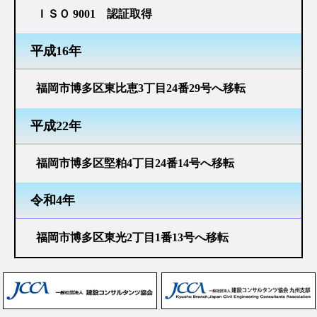
飲酒運転撲滅宣言
ＩＳＯ 9001 認証取得
い～な ふくおか・子ども週間
平成16年
個人情報保護方針
福岡市博多区東比恵3丁目24番29号へ移転
採用情報
平成22年
新卒採用情報
中途採用情報
福岡市博多区堅粕4丁目24番14号へ移転
令和4年
インターンシップ
福岡市博多区東光2丁目1番13号へ移転
お問い合わせ