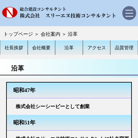
トップページ
トップページ
＞
会社案内
＞
沿革
会社案内
社長挨拶
会社概要
沿革
アクセス
品質管理
社長挨拶
会社概要
沿革
沿革
アクセス
昭和47年
品質管理
株式会社シーシービーとして創業
業務内容・実績
昭和51年
道路設計