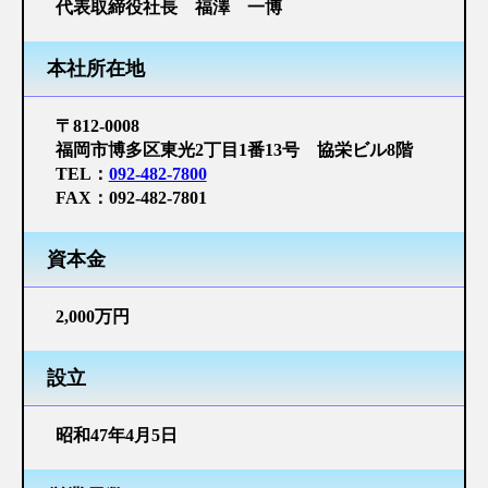
代表取締役社長 福澤 一博
河川設計
砂防設計
本社所在地
農業土木設計
〒812-0008
福岡市博多区東光2丁目1番13号 協栄ビル8階
橋梁設計
TEL：
092-482-7800
FAX：
092-482-7801
上下水道設計
その他
資本金
CSR（企業の社会的責任）
2,000万円
一般事業主行動計画
設立
子育て応援宣言
昭和47年4月5日
介護応援宣言