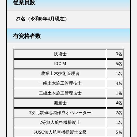
飲酒運転撲滅宣言
従業員数
い～な ふくおか・子ども週間
27名（令和8年4月現在）
個人情報保護方針
有資格者数
採用情報
技術士
3名
新卒採用情報
RCCM
5名
中途採用情報
農業土木技術管理者
1名
一級土木施工管理技士
4名
インターンシップ
二級土木施工管理技士
1名
測量士
4名
お問い合わせ
3次元数値地図作成オペレーター
2名
2等無人航空機操縦士
1名
SUSC無人航空機操縦士２級
5名