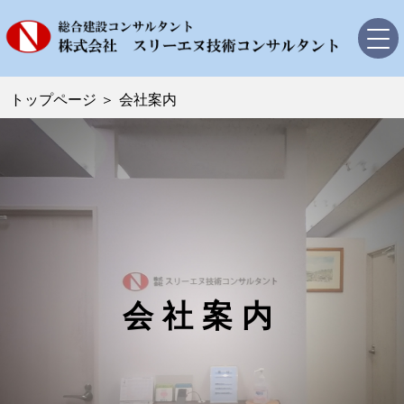
トップページ
トップページ
＞
会社案内
会社案内
社長挨拶
会社概要
沿革
アクセス
品質管理
会社案内
業務内容・実績
道路設計