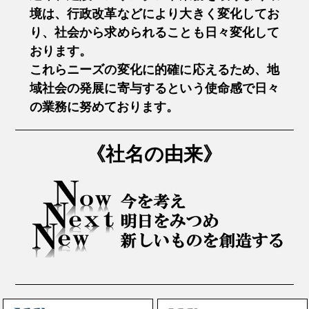
飲酒運転撲滅宣言
境は、行政改革などにより大きく変化してお
り、社会から求められることも日々変化して
い～な ふくおか・子ども週間
おります。
個人情報保護方針
これらニーズの変化に的確に応えるため、地
域社会の発展に寄与するという使命感で日々
採用情報
の業務に努めております。
新卒採用情報
ボーダーライン
《社名の由来》
中途採用情報
インターンシップ
お問い合わせ
ボーダーライン