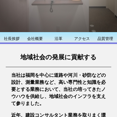
河川設計
砂防設計
農業土木設計
橋梁設計
社長挨拶
会社概要
沿革
アクセス
品質管理
上下水道設計
地域社会の発展に貢献する
その他
ボーダーライン
CSR（企業の社会的責任）
当社は福岡を中心に道路や河川・砂防などの
設計、測量業務など、高い専門性と知識を必
一般事業主行動計画
要とする業務において、当社の培ってきたノ
ウハウを供給し、地域社会のインフラを支え
子育て応援宣言
て参りました。
介護応援宣言
近年、建設コンサルタント業務を取りまく環