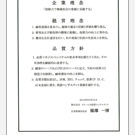
河川設計
砂防設計
農業土木設計
橋梁設計
上下水道設計
その他
CSR（企業の社会的責任）
一般事業主行動計画
子育て応援宣言
介護応援宣言