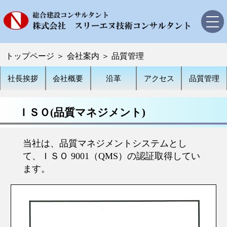
トップページ
トップページ
＞
会社案内
＞
品質管理
会社案内
社長挨拶
会社概要
沿革
アクセス
品質管理
社長挨拶
会社概要
ＩＳＯ(品質マネジメント)
沿革
当社は、品質マネジメントシステムとし
アクセス
て、ＩＳＯ 9001（QMS）の認証取得してい
品質管理
ます。
業務内容・実績
道路設計